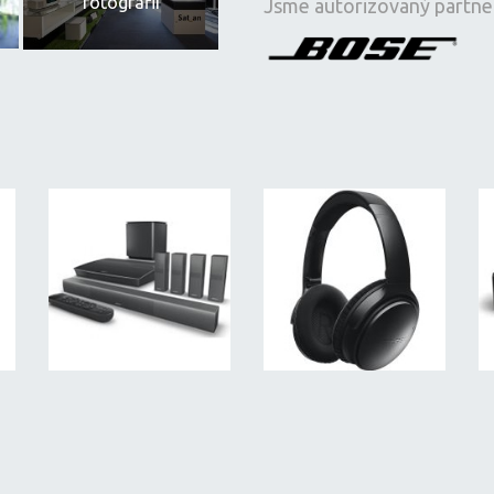
fotografií
Jsme autorizovaný partne