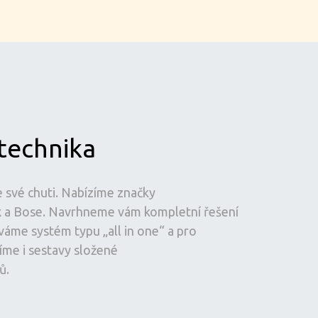
technika
e své chuti. Nabízíme značky
ux a Bose. Navrhneme vám kompletní řešení
áme systém typu „all in one“ a pro
íme i sestavy složené
ů.