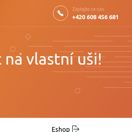
Zeptejte se nás
+420 608 456 681
 na vlastní uši!
Eshop