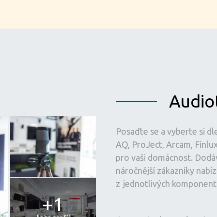
Audio
Posaďte se a vyberte si dl
AQ, ProJect, Arcam, Finl
pro vaši domácnost. Dodáv
náročnější zákazníky nabíz
z jednotlivých komponent
+1