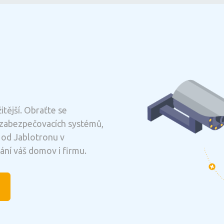
itější. Obraťte se
í zabezpečovacích systémů,
 od Jablotronu v
ání váš domov i firmu.